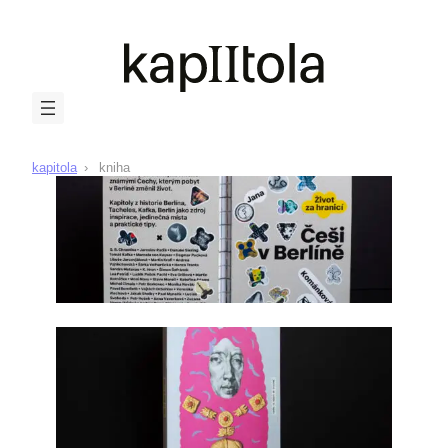
kapitola
kniha