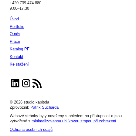
+420 739 474 880
9.00–17.30
Úvod
Portfolio
O nás
Práce
Katalog PF
Kontakt
Ke stažení
LinkedIn
Instagram
RSS zdroj
© 2026 studio kapitola
Zprovoznil:
Patrik Sucharda
Webové stránky byly navrženy s ohledem na přístupnost a jsou
vytvořené s
minimalizovanou uhlíkovou stopou při zobrazení
.
Ochrana osobních údajů