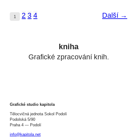
2
3
4
Další →
1
kniha
Grafické zpracování knih.
Grafické studio kapitola
Tělocvičná jednota Sokol Podolí
Podolská 5/90
Praha 4 — Podolí
info@kapitola.net