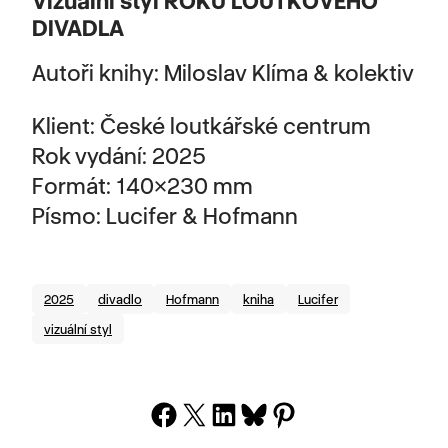
DIVADLA
Autoři knihy: Miloslav Klíma & kolektiv
Klient: České loutkářské centrum
Rok vydání: 2025
Formát: 140×230 mm
Písmo: Lucifer & Hofmann
2025
divadlo
Hofmann
kniha
Lucifer
vizuální styl
Share on Facebook
Share on X
Share on LinkedIn
Share on Bluesky
Share on Pinterest