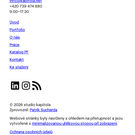
info@kapitola.net
+420 739 474 880
9.00–17.30
Úvod
Portfolio
O nás
Práce
Katalog PF
Kontakt
Ke stažení
LinkedIn
Instagram
RSS zdroj
© 2026 studio kapitola
Zprovoznil:
Patrik Sucharda
Webové stránky byly navrženy s ohledem na přístupnost a jsou
vytvořené s
minimalizovanou uhlíkovou stopou při zobrazení
.
Ochrana osobních údajů