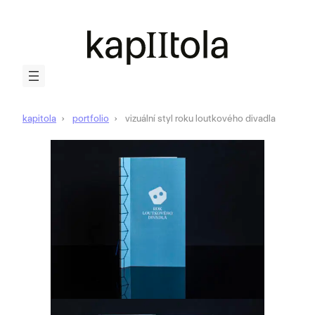
kapitola
portfolio
vizuální styl roku loutkového divadla