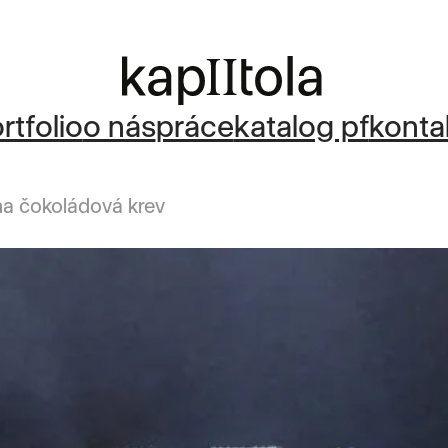
rtfolio
o nás
práce
katalog pf
konta
ha čokoládová krev