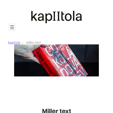
kapitola
miller text
Miller text