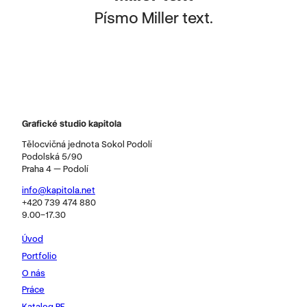
Písmo Miller text.
Grafické studio kapitola
Tělocvičná jednota Sokol Podolí
Podolská 5/90
Praha 4 — Podolí
info@kapitola.net
+420 739 474 880
9.00–17.30
Úvod
Portfolio
O nás
Práce
Katalog PF