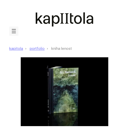
kapitola
portfolio
kniha lenost