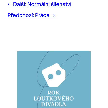
Další:
Normální šílenství
Předchozí:
Práce