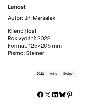
Lenost
Autor: Jiří Maršálek
Klient: Host
Rok vydání: 2022
Formát: 125×205 mm
Písmo: Steiner
2022
kniha
Steiner
Share on Facebook
Share on X
Share on LinkedIn
Share on Bluesky
Share on Pinterest