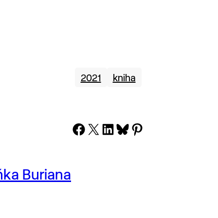
2021
kniha
Share on Facebook
Share on X
Share on LinkedIn
Share on Bluesky
Share on Pinterest
ka Buriana