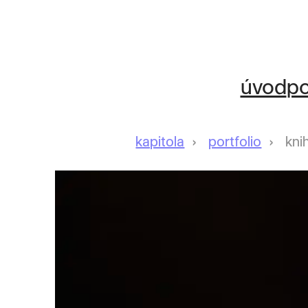
úvod
po
kapitola
portfolio
kni