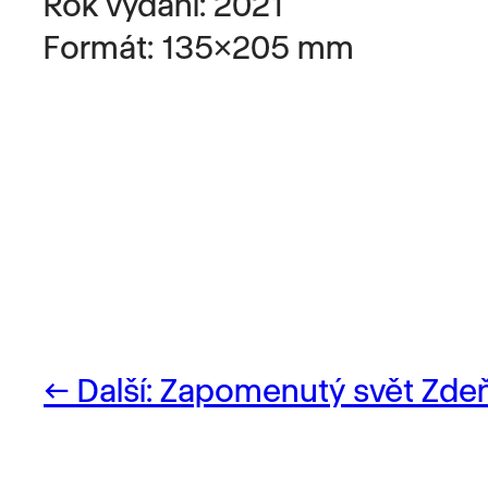
Rok vydání: 2021​
Formát: 135×205 mm
Další:
Zapomenutý svět Zdeň