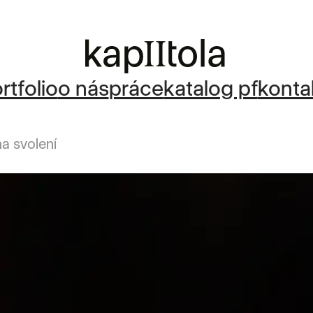
rtfolio
o nás
práce
katalog pf
konta
ha svolení