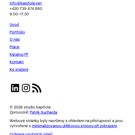
info@kapitola.net
+420 739 474 880
9.00–17.30
Úvod
Portfolio
O nás
Práce
Katalog PF
Kontakt
Ke stažení
LinkedIn
Instagram
RSS zdroj
© 2026 studio kapitola
Zprovoznil:
Patrik Sucharda
Webové stránky byly navrženy s ohledem na přístupnost a jsou
vytvořené s
minimalizovanou uhlíkovou stopou při zobrazení
.
Ochrana osobních údajů