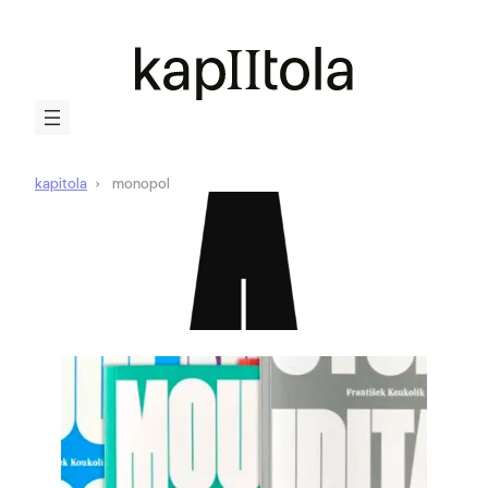
kapitola
monopol