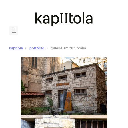
kapitola
portfolio
galerie art brut praha