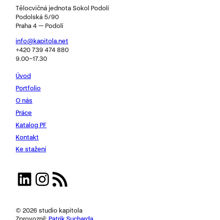
Tělocvičná jednota Sokol Podolí
Podolská 5/90
Praha 4 — Podolí
info@kapitola.net
+420 739 474 880
9.00–17.30
Úvod
Portfolio
O nás
Práce
Katalog PF
Kontakt
Ke stažení
LinkedIn
Instagram
RSS zdroj
© 2026 studio kapitola
Zprovoznil:
Patrik Sucharda