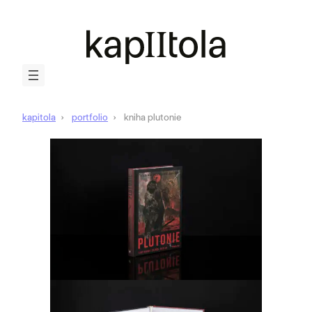
kapitola
portfolio
kniha plutonie