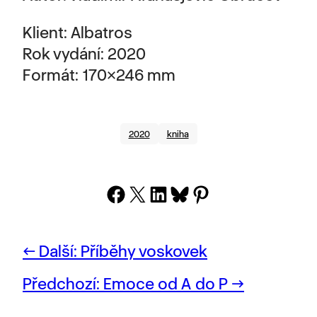
Klient: Albatros
Rok vydání: 2020
Formát: 170×246 mm
2020
kniha
Share on Facebook
Share on X
Share on LinkedIn
Share on Bluesky
Share on Pinterest
Další:
Příběhy voskovek
Předchozí:
Emoce od A do P