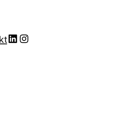
linkedin
instagram
kt