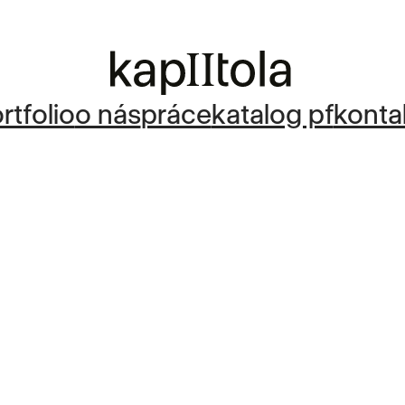
rtfolio
o nás
práce
katalog pf
konta