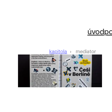
úvod
po
kapitola
mediator