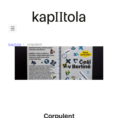
kapitola
corpulent
Corpulent