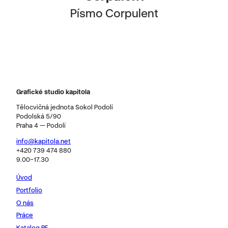
Písmo Corpulent
Grafické studio kapitola
Tělocvičná jednota Sokol Podolí
Podolská 5/90
Praha 4 — Podolí
info@kapitola.net
+420 739 474 880
9.00–17.30
Úvod
Portfolio
O nás
Práce
Katalog PF