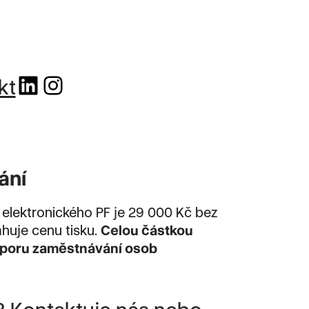
linkedin
instagram
kt
ání
elektronického PF je 29 000 Kč bez
huje cenu tisku.
Celou částkou
dporu zaměstnávání osob
 Kontaktuje nás nebo