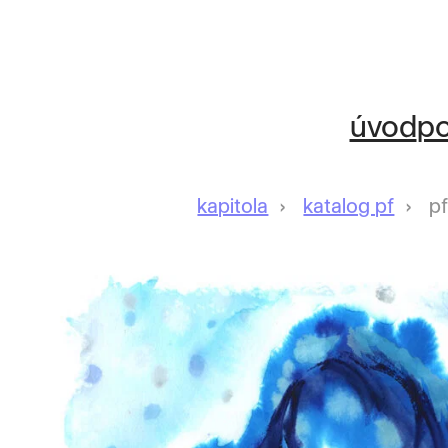
úvod
po
kapitola
katalog pf
pf