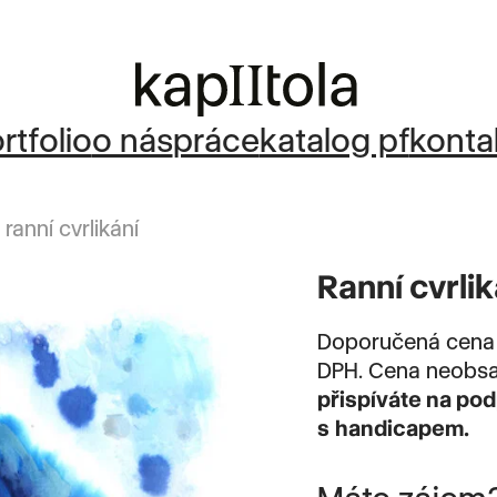
rtfolio
o nás
práce
katalog pf
konta
 ranní cvrlikání
Ranní cvrlik
Doporučená cena 
DPH. Cena neobsa
přispíváte na po
s handicapem.
Máte zájem?