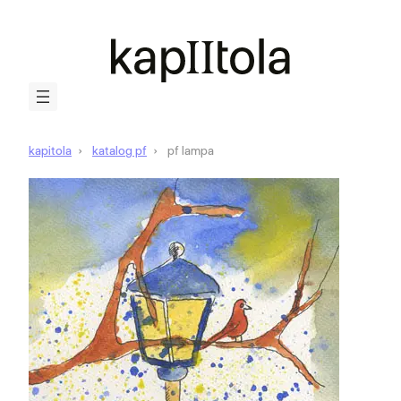
kapitola
katalog pf
pf lampa